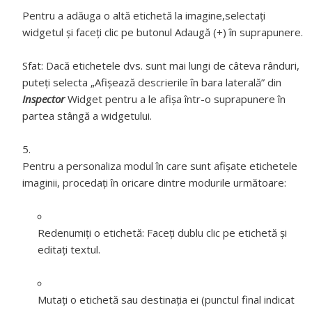
Pentru a adăuga o altă etichetă la imagine,selectați
widgetul și faceți clic pe butonul Adaugă (+) în suprapunere.
Sfat:
Dacă etichetele dvs. sunt mai lungi de câteva rânduri,
puteți selecta „Afișează descrierile în bara laterală” din
Inspector
Widget pentru a le afișa într-o suprapunere în
partea stângă a widgetului.
Pentru a personaliza modul în care sunt afișate etichetele
imaginii, procedați în oricare dintre modurile următoare:
Redenumiți o etichetă:
Faceți dublu clic pe etichetă și
editați textul.
Mutați o etichetă sau destinația ei (punctul final indicat