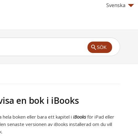
Svenska
SÖK
isa en bok i iBooks
 hela boken eller bara ett kapitel i
iBooks
för iPad eller
n senaste versionen av iBooks installerad om du vill
k.