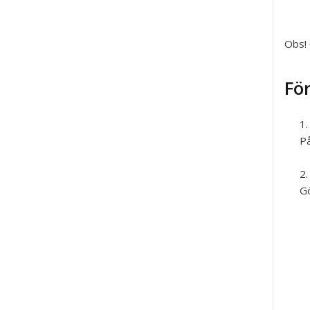
Obs!
Fö
På
Gö