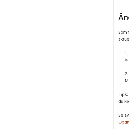
Än
Som f
aktue
Vä
Ma
Tips:
du kl
Se ä
Optim