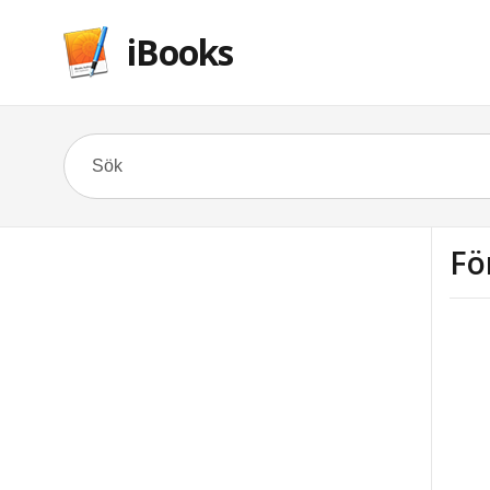
iBooks
Fö