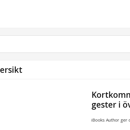
ersikt
Kortkomm
gester i ö
iBooks Author ger d