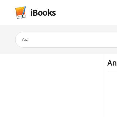
iBooks
An