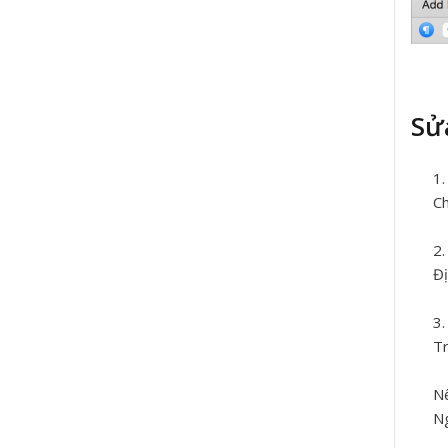
Sử
Ch
Đị
Tr
Nế
Ng