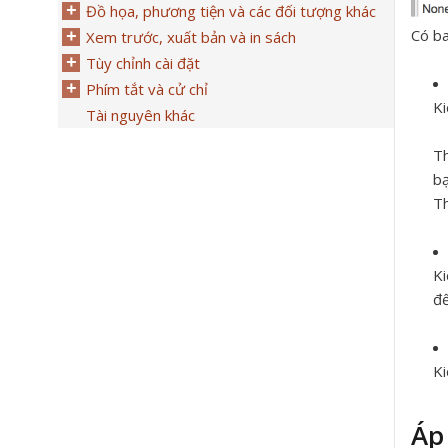
Đồ họa, phương tiện và các đối tượng khác
Có ba
Xem trước, xuất bản và in sách
Tùy chỉnh cài đặt
Phím tắt và cử chỉ
K
Tài nguyên khác
Th
bạ
T
K
đế
K
Áp