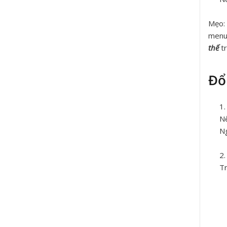
Mẹo:
menu 
thế
tr
Đổ
Nế
Ng
Tr