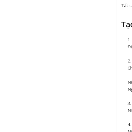
Tất c
Tạ
Đị
Ch
Nế
Ng
Nh
Nế