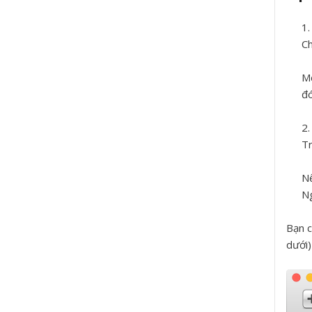
Ch
M
đó
Tr
Nế
Ng
Bạn c
dưới)