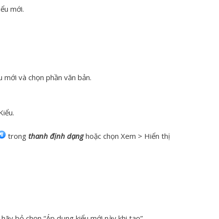
iểu mới.
u mới và chọn phần văn bản.
Kiểu.
trong
thanh định dạng
hoặc chọn Xem > Hiển thị
ãy bỏ chọn “Áp dụng kiểu mới này khi tạo”.