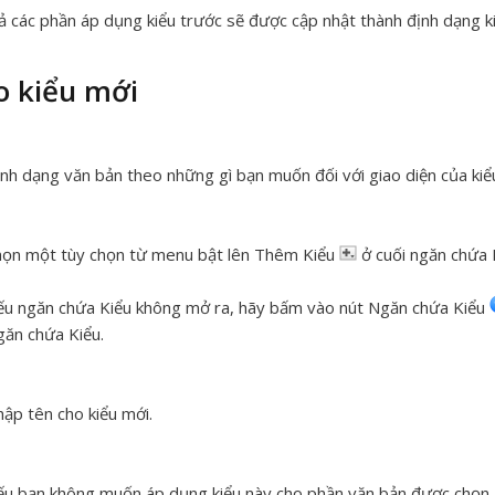
ả các phần áp dụng kiểu trước sẽ được cập nhật thành định dạng k
o kiểu mới
nh dạng văn bản theo những gì bạn muốn đối với giao diện của kiể
ọn một tùy chọn từ menu bật lên Thêm Kiểu
ở cuối ngăn chứa 
u ngăn chứa Kiểu không mở ra, hãy bấm vào nút Ngăn chứa Kiểu
ăn chứa Kiểu.
ập tên cho kiểu mới.
u bạn không muốn áp dụng kiểu này cho phần văn bản được chọn, h