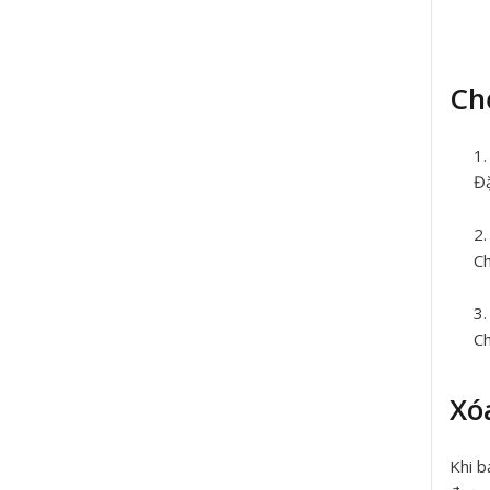
Ch
Đặ
Ch
Ch
Xó
Khi b