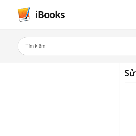
iBooks
Sử