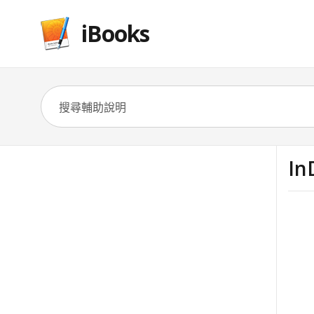
iBooks
In