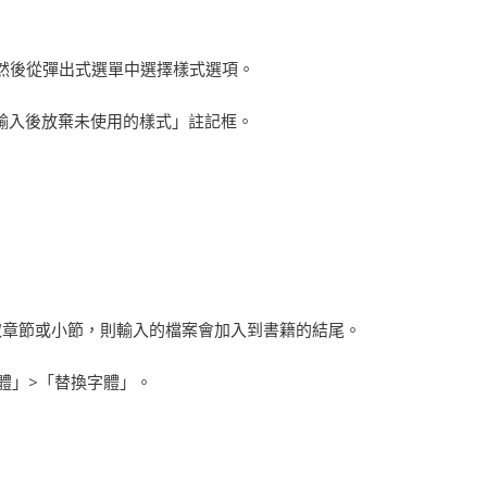
然後從彈出式選單中選擇樣式選項。
勾選「輸入後放棄未使用的樣式」註記框。
取章節或小節，則輸入的檔案會加入到書籍的結尾。
字體」>「替換字體」。