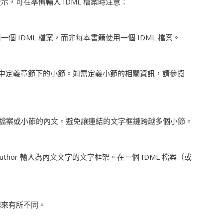
示，可在準備輸入 IDML 檔案時注意：
個 IDML 檔案，而非每本書籍使用一個 IDML 檔案。
ign 中定義章節下的小節。如需定義小節的相關資訊，請參閱
，作為該檔案或小節的內文。避免讓連結的文字框鏈跨越多個小節。
 Author 輸入為內文文字的文字框架。在一個 IDML 檔案（或
起來有所不同。