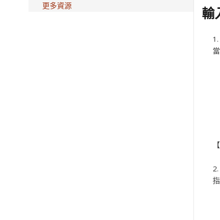
更多資源
輸入
當
【
指