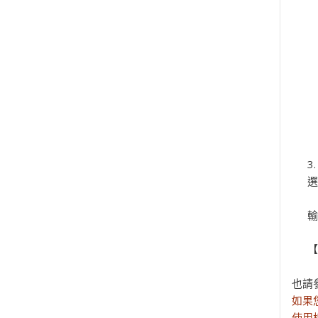
選
輸
【
也請
如果
使用